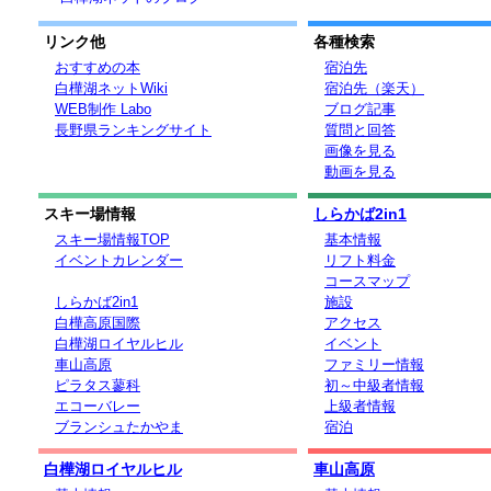
リンク他
各種検索
おすすめの本
宿泊先
白樺湖ネットWiki
宿泊先（楽天）
WEB制作 Labo
ブログ記事
長野県ランキングサイト
質問と回答
画像を見る
動画を見る
スキー場情報
しらかば2in1
スキー場情報TOP
基本情報
イベントカレンダー
リフト料金
コースマップ
しらかば2in1
施設
白樺高原国際
アクセス
白樺湖ロイヤルヒル
イベント
車山高原
ファミリー情報
ピラタス蓼科
初～中級者情報
エコーバレー
上級者情報
ブランシュたかやま
宿泊
白樺湖ロイヤルヒル
車山高原