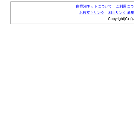
白樺湖ネットについて
ご利用につ
お役立ちリンク
相互リンク 募
Copyright(C) 